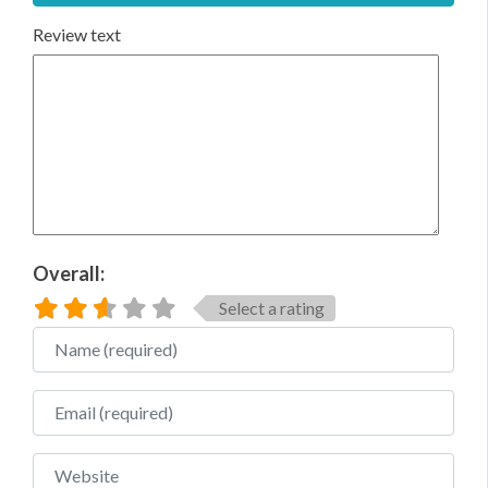
Review text
Overall:
Select a rating
Name
Email
Website