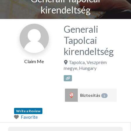
kirendeltség
Generali
Tapolcai
kirendeltség
Claim Me
Tapolca
,
Veszprém
megye
,
Hungary
Biztosítás
5
Write a Review
Favorite