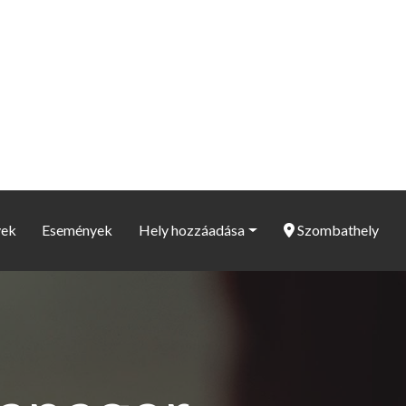
yek
Események
Hely hozzáadása
Szombathely