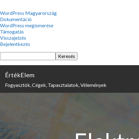
WordPress,
WordPress Magyarország
a
Dokumentáció
csodás
WordPress megismerése
Támogatás
Visszajelzés
Bejelentkezés
Keresés
ÉrtékElem
Fogyasztók, Cégek, Tapasztalatok, Vélemények