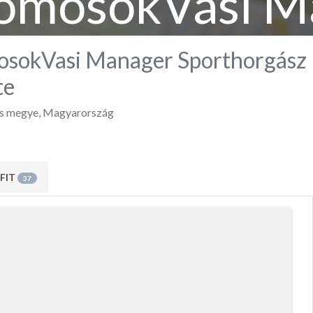
romosokVasi M
thorgász Egyes
osokVasi Manager Sporthorgász
te
s megye
,
Magyarország
FIT
37