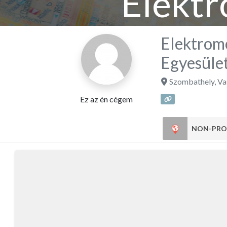
Elekt
Spor
Elektrom
Egyesüle
Szombathely
,
Va
Ez az én cégem
NON-PRO