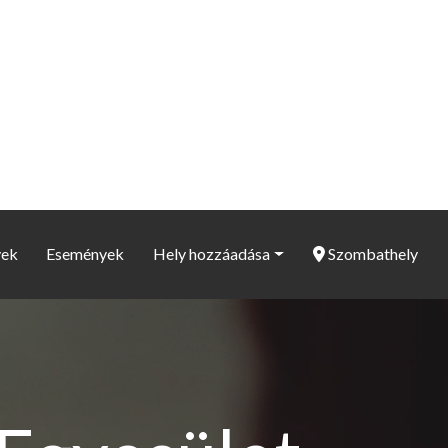
yek
Események
Hely hozzáadása
Szombathely