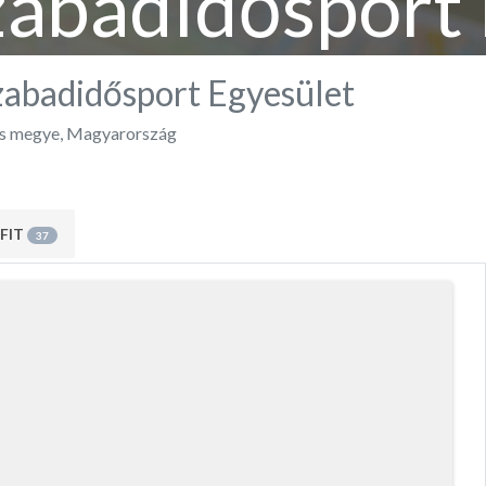
zabadidősport 
zabadidősport Egyesület
s megye
,
Magyarország
FIT
37