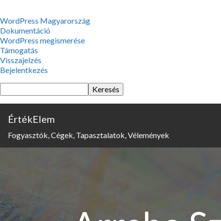
WordPress,
WordPress Magyarország
a
Dokumentáció
csodás
WordPress megismerése
Támogatás
Visszajelzés
Bejelentkezés
Keresés
ÉrtékElem
Fogyasztók, Cégek, Tapasztalatok, Vélemények