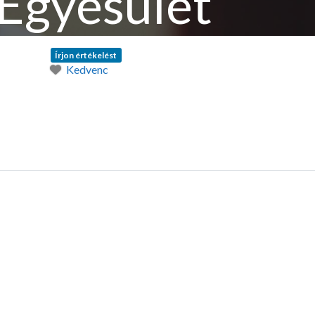
Egyesület
Írjon értékelést
Kedvenc