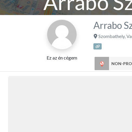
Arrabo S
Arrabo S
Szombathely
,
Va
Ez az én cégem
NON-PRO