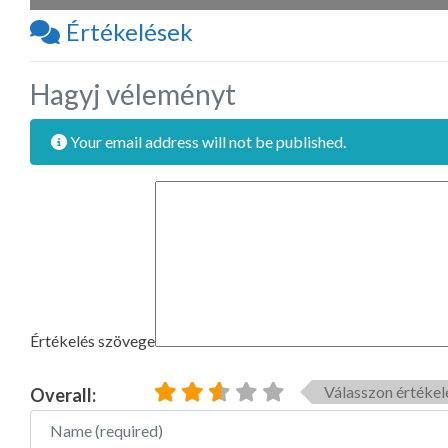
Értékelések
Hagyj véleményt
Your email address will not be published.
Értékelés szövege
Válasszon értékel
Overall:
Name