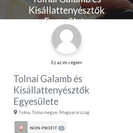
Kisállattenyésztők
Egyesülete
Ez az én cégem
Tolnai Galamb és
Kisállattenyésztők
Egyesülete
Tolna
,
Tolna megye
,
Magyarország
NON-PROFIT
5