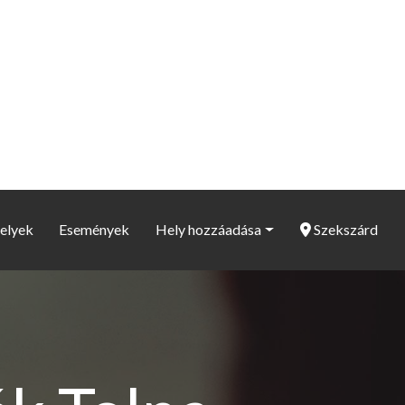
elyek
Események
Hely hozzáadása
Szekszárd