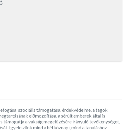
szefogása, szociális támogatása, érdekvédelme, a tagok
gtartásának előmozdítása, a sérült emberek által is
és támogatja a vakság megelőzésére irányuló tevékenységet,
sát. Igyekszünk mind a hétköznapi, mind a tanuláshoz