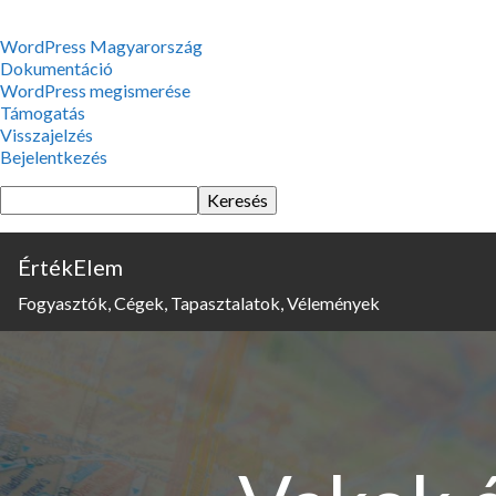
WordPress,
WordPress Magyarország
a
Dokumentáció
csodás
WordPress megismerése
Támogatás
Visszajelzés
Bejelentkezés
Keresés
ÉrtékElem
Fogyasztók, Cégek, Tapasztalatok, Vélemények