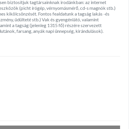
en biztosítjuk tagtársainknak irodánkban: az internet
eszközök (picht írógép, vérnyomásmérő, cd-s magnók stb.)
nes kikölcsönzését. Fontos fealdatunk a tagság lakás -és
ezmény, üdülteté stb.) Vak és gyengénlátó, valamint
mint a tagság (jelenleg 1315 fő) részére szervezett
lutánok, farsang, anyák napi ünnepség, kirándulások).