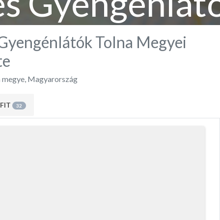
és Gyengénlátó
gyei Egyesül
 Gyengénlátók Tolna Megyei
te
a megye
,
Magyarország
FIT
32