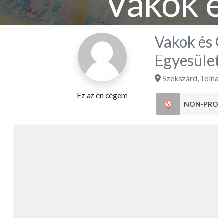
Vakok 
Me
Vakok és
Egyesüle
Szekszárd
,
Toln
Ez az én cégem
NON-PRO