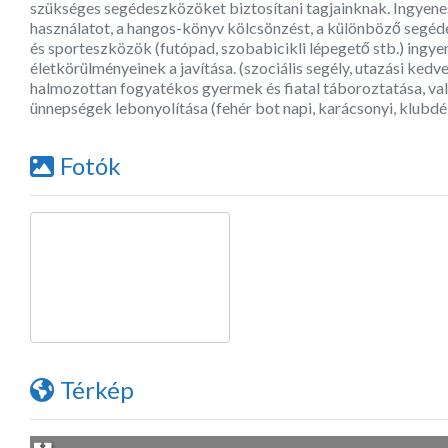
szükséges segédeszközöket biztosítani tagjainknak. Ingyenes
használatot, a hangos-könyv kölcsönzést, a különböző segéd
és sporteszközök (futópad, szobabicikli lépegető stb.) ingye
életkörülményeinek a javítása. (szociális segély, utazási kedv
halmozottan fogyatékos gyermek és fiatal táboroztatása, vala
ünnepségek lebonyolítása (fehér bot napi, karácsonyi, klubdé
Fotók
Térkép