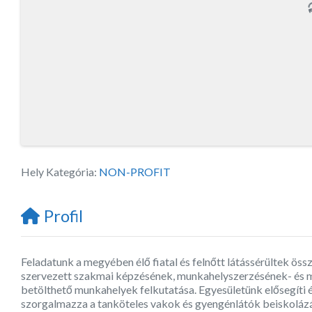
Hely Kategória:
NON-PROFIT
Profil
Feladatunk a megyében élő fiatal és felnőtt látássérültek ös
szervezett szakmai képzésének, munkahelyszerzésének- és me
betölthető munkahelyek felkutatása. Egyesületünk elősegíti 
szorgalmazza a tanköteles vakok és gyengénlátók beiskolázá