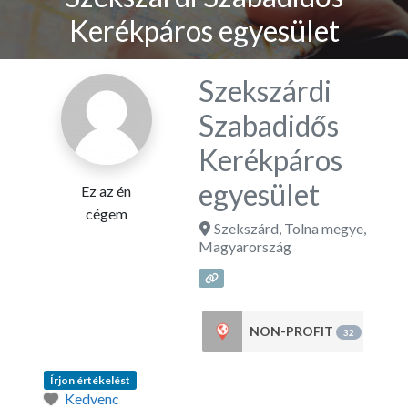
Kerékpáros egyesület
Szekszárdi
Szabadidős
Kerékpáros
egyesület
Ez az én
cégem
Szekszárd
,
Tolna megye
,
Magyarország
NON-PROFIT
32
Írjon értékelést
Kedvenc