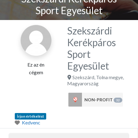
Sport Egyesület
Szekszárdi
Kerékpáros
Sport
Egyesület
Ez az én
cégem
Szekszárd
,
Tolna megye
,
Magyarország
NON-PROFIT
32
Írjon értékelést
Kedvenc