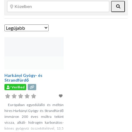
Keres
Harkányi Gyógy- és
Strandfürdő
Verified
Európában egyedülálló és méltán
híres Harkányi Gyógy- és Strandfürdő
immáron 200 éves múltra tekint
vissza, alkáli- hidrogén karbonátos-
kénes gyógyvíz összetételével, 13,5