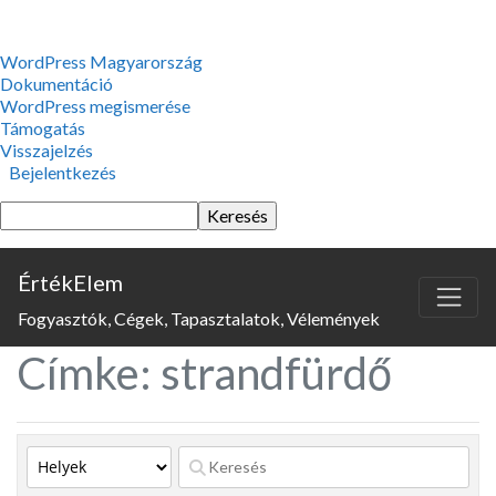
WordPress,
WordPress Magyarország
a
Dokumentáció
csodás
WordPress megismerése
Támogatás
Visszajelzés
Bejelentkezés
Keresés
ÉrtékElem
Fogyasztók, Cégek, Tapasztalatok, Vélemények
Címke: strandfürdő