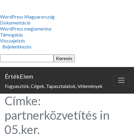
WordPress,
WordPress Magyarország
a
Dokumentáció
csodás
WordPress megismerése
Támogatás
Visszajelzés
Bejelentkezés
Keresés
ÉrtékElem
Fogyasztók, Cégek, Tapasztalatok, Vélemények
Címke:
partnerközvetítés in
05.ker.