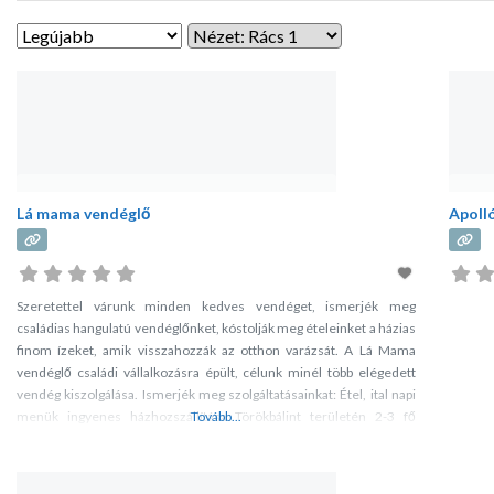
Lá mama vendéglő
Apoll
Szeretettel várunk minden kedves vendéget, ismerjék meg
családias hangulatú vendéglőnket, kóstolják meg ételeinket a házias
finom ízeket, amik visszahozzák az otthon varázsát. A Lá Mama
vendéglő családi vállalkozásra épült, célunk minél több elégedett
vendég kiszolgálása. Ismerjék meg szolgáltatásainkat: Étel, ital napi
menük ingyenes házhozszállítása Törökbálint területén 2-3 fő
Tovább...
esetén ha nálunk kíván ebédelni illetve vacsorázni ingyenes háztól
házig személy szállítás