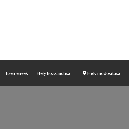
Események
Hely hozzáadása
Hely módosítása