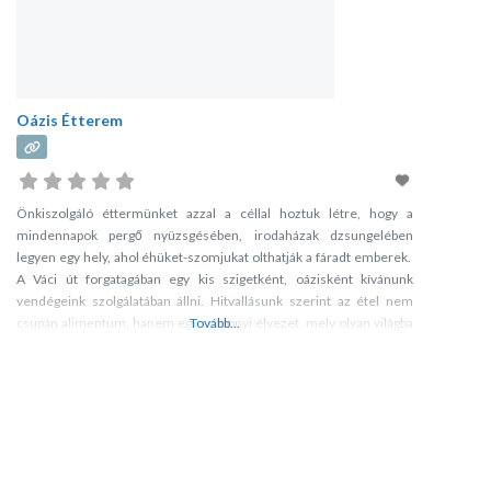
Oázis Étterem
Önkiszolgáló éttermünket azzal a céllal hoztuk létre, hogy a
mindennapok pergő nyüzsgésében, irodaházak dzsungelében
legyen egy hely, ahol éhüket-szomjukat olthatják a fáradt emberek.
A Váci út forgatagában egy kis szigetként, oázisként kívánunk
vendégeink szolgálatában állni. Hitvallásunk szerint az étel nem
csupán alimentum, hanem egy csöppnyi élvezet, mely olyan világba
Tovább...
repít, ahol az érzékek teljességét éli át az ember. Szeretnénk, ha