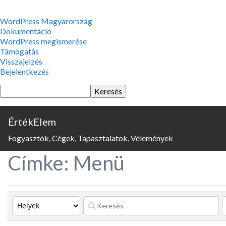
WordPress,
WordPress Magyarország
a
Dokumentáció
csodás
WordPress megismerése
Támogatás
Visszajelzés
Bejelentkezés
Keresés
ÉrtékElem
Fogyasztók, Cégek, Tapasztalatok, Vélemények
Címke: Menü