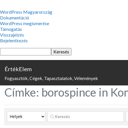
WordPress,
WordPress Magyarország
a
Dokumentáció
csodás
WordPress megismerése
Támogatás
Visszajelzés
Bejelentkezés
Keresés
ÉrtékElem
Fogyasztók, Cégek, Tapasztalatok, Vélemények
Címke: borospince in Ko