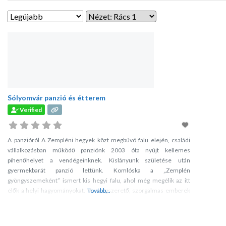
Sólyomvár panzió és étterem
Verified
A panzióról A Zempléni hegyek közt megbúvó falu elején, családi
vállalkozásban működő panziónk 2003 óta nyújt kellemes
pihenőhelyet a vendégeinknek. Kislányunk születése után
gyermekbarát panzió lettünk. Komlóska a „Zemplén
gyöngyszemeként” ismert kis hegyi falu, ahol még megélik az itt
élők a helyi hagyományokat. Vendégszerető, szorgalmas emberek
Tovább...
lakják, ahol nyugalom és tisztaság várja az idelátogató vendégeket.
Győződjön meg minderről személyesen! Látogasson