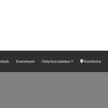
elyek
Események
Hely hozzáadása
Komlóska