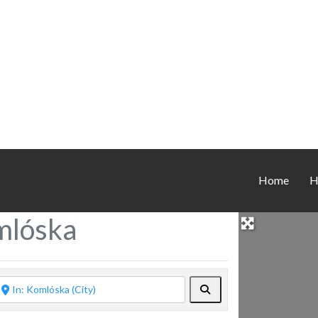
Home
H
mlóska
Keresés