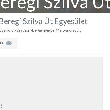
regi Szilva Ú
eregi Szilva Út Egyesület
Szabolcs-Szatmár-Bereg megye
,
Magyarország
FIT
3