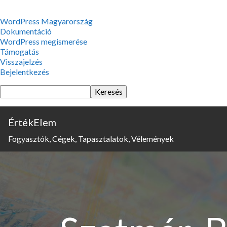
WordPress,
WordPress Magyarország
a
Dokumentáció
csodás
WordPress megismerése
Támogatás
Visszajelzés
Bejelentkezés
Keresés
ÉrtékElem
Fogyasztók, Cégek, Tapasztalatok, Vélemények