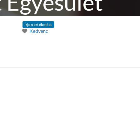
t Egyesület
Írjon értékelést
Kedvenc