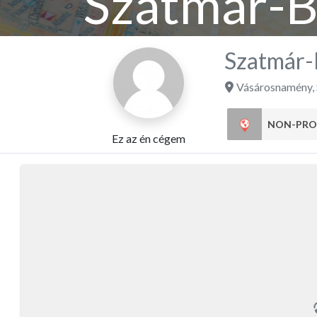
Szatmár-Be
Szatmár-B
Vásárosnamény
,
NON-PRO
Ez az én cégem