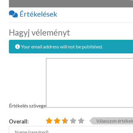
Értékelések
Hagyj véleményt
Your email address will not be published.
Értékelés szövege
Válasszon értékel
Overall:
Name