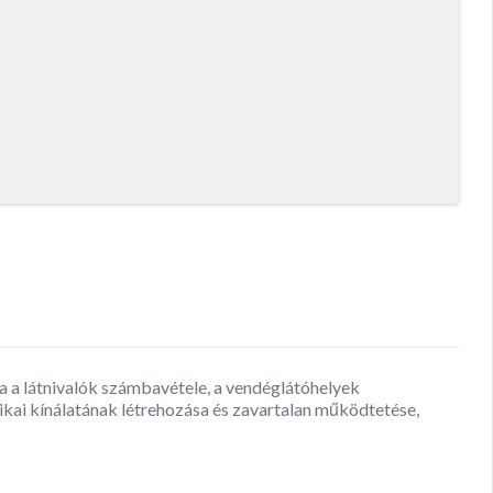
a a látnivalók számbavétele, a vendéglátóhelyek
tikai kínálatának létrehozása és zavartalan működtetése,