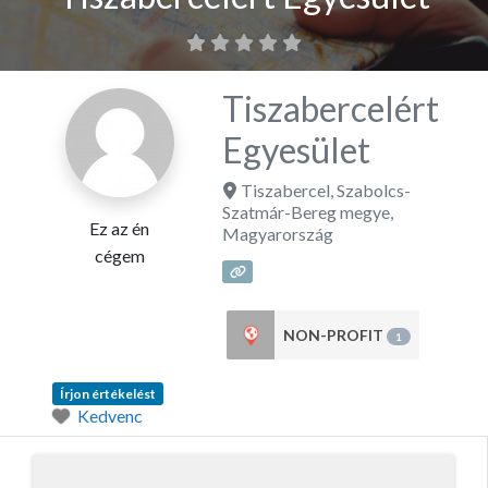
Tiszabercelért
Egyesület
Tiszabercel
,
Szabolcs-
Szatmár-Bereg megye
,
Ez az én
Magyarország
cégem
NON-PROFIT
1
Írjon értékelést
Kedvenc