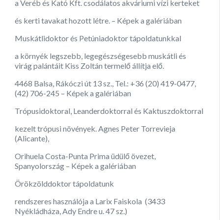
a Veréb és Kató Kft. csodálatos akváriumi vízi kerteket
és kerti tavakat hozott létre. – Képek a galériában
Muskátlidoktor és Petúniadoktor tápoldatunkkal
a környék legszebb, legegészségesebb muskátli és
virág palántáit Kiss Zoltán termelő állítja elő.
4468 Balsa, Rákóczi út 13 sz., Tel.: +36 (20) 419-0477,
(42) 706-245 – Képek a galériában
Trópusidoktoral, Leanderdoktorral és Kaktuszdoktorral
kezelt trópusi növények. Agnes Peter Torrevieja
(Alicante),
Orihuela Costa-Punta Prima üdülő övezet,
Spanyolország – Képek a galériában
Örökzölddoktor tápoldatunk
rendszeres használója a Larix Faiskola (3433
Nyékládháza, Ady Endre u. 47 sz.)