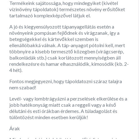
Termékeink sajátossága, hogy mindegyiket (kivétel
vízinövény tápoldatok) természetes növény erősítőket
tartalmazó komplexképzővel látjuk el.
A jó és kiegyensúlyozott tápanyagellátás esetén a
növényeink pompásan fejlődnek és virágzanak, így a
betegségekkel és kártevőkkel szemben is
ellenállóbakká válnak. A táp-anyagot pótolni kell, mert
többnyire a kisebb termesztő közegben (virágcserép,
balkonládák stb.) csak korlátozott mennyiségben áll
rendelkezésre és hamar elhasználódik, kimosódik (kb. 2-
4 hét).
Fontos megjegyezni, hogy tápoldatozni száraz talajra
nem szabad!
Levél- vagy lombtrágyázni a perzselések elkerülése és a
jobb hatékonyság miatt csak a reggeli vagy a késő
délutáni és esti órákban érdemes. A túladagolást és
túlöntözést minden esetben kerüljük!
Árak