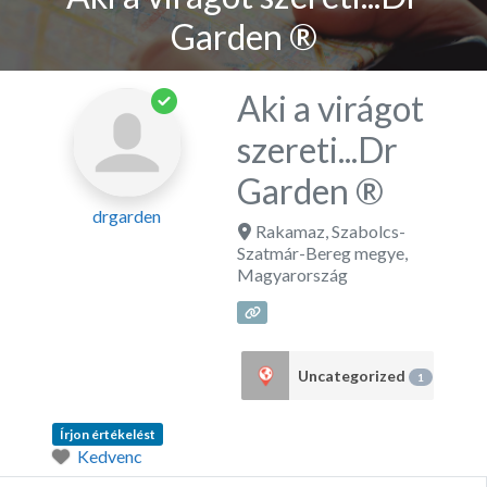
Garden ®
Aki a virágot
szereti...Dr
Garden ®
drgarden
Rakamaz
,
Szabolcs-
Szatmár-Bereg megye
,
Magyarország
Uncategorized
1
Írjon értékelést
Kedvenc