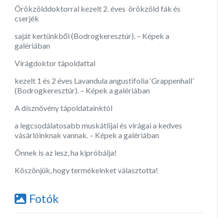
Örökzölddoktorral kezelt 2. éves örökzöld fák és
cserjék
saját kertünkből (Bodrogkeresztúr). – Képek a
galériában
Virágdoktor tápoldattal
kezelt 1 és 2 éves Lavandula angustifolia ‘Grappenhall’
(Bodrogkeresztúr). – Képek a galériában
A dísznövény tápoldatainktól
a legcsodálatosabb muskátlijai és virágai a kedves
vásárlóinknak vannak. – Képek a galériában
Önnek is az lesz, ha kipróbálja!
Köszönjük, hogy termékeinket választotta!
Fotók