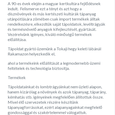
A 90-es évek elején a magyar kertkultúra fejlődésnek
indult. Felismerve ezt a tényt és azt hogy a
dísznövények és más kertészeti kultúrák tápanyag
utánpótlására zömében csak import termékek álltak
rendelkezésre, elkezdtük saját tápoldatok, levéltrágyák
és termésnövelő anyagok kifejlesztését, gyártását.
Vezérelvünk igényes, kiváló minőségű termékek
előállítása.
Tápoldat gyártó üzemünk a Tokaji hegy keleti lábánál
Rakamazon helyezkedik el,
ahol a termékeink előállítását a legmodernebb üzemi
feltételek és technológia biztosítja.
Termékek
Tápoldatainkat és lombtrágyáinkat nem üzleti alapon,
hanem kizárólag a növények és azok tápanyag, táparány,
kémhatás stb. igényeinek megfelelően állítottuk össze.
Mivel élő szervezetek részére készítünk
tápanyagforrásokat, ezért alapanyagainkat megfelelő
gondossággal és szakértelemmel válogattuk.