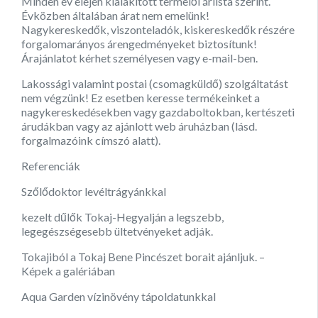
Minden év elején kialakított termelői árlista szerint.
Évközben általában árat nem emelünk!
Nagykereskedők, viszonteladók, kiskereskedők részére
forgalomarányos árengedményeket biztosítunk!
Árajánlatot kérhet személyesen vagy e-mail-ben.
Lakossági valamint postai (csomagküldő) szolgáltatást
nem végzünk! Ez esetben keresse termékeinket a
nagykereskedésekben vagy gazdaboltokban, kertészeti
árudákban vagy az ajánlott web áruházban (lásd.
forgalmazóink címszó alatt).
Referenciák
Szőlődoktor levéltrágyánkkal
kezelt dűlők Tokaj-Hegyalján a legszebb,
legegészségesebb ültetvényeket adják.
Tokajiból a Tokaj Bene Pincészet borait ajánljuk. –
Képek a galériában
Aqua Garden vízinövény tápoldatunkkal