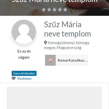
Szűz Mária
neve templom
Somogysimonyi
,
Somogy
megye
,
Magyarország
Ez az én
cégem
Római Katolikus egyház
1
Írjon értékelést
Kedvenc