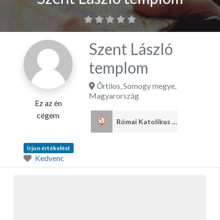
Szent László
templom
Őrtilos
,
Somogy megye
,
Magyarország
Ez az én
cégem
Római Katolikus egyház
1
Írjon értékelést
Kedvenc