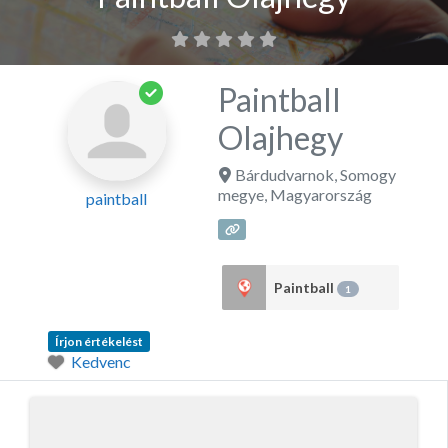
Paintball
Olajhegy
Bárdudvarnok
,
Somogy
megye
,
Magyarország
paintball
Paintball
1
Írjon értékelést
Kedvenc