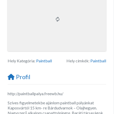
Hely Kategória:
Paintball
Hely címkék:
Paintball
Profil
http://paintballpalya.freewb.hu/
Szíves figyelmetekbe ajánlom paintball pályánkat
Kaposvártól 15 km- re Bárdudvarnok – Olajhegyen.
Nagyszerű alkalom csapattréningre. Baráti társaságok