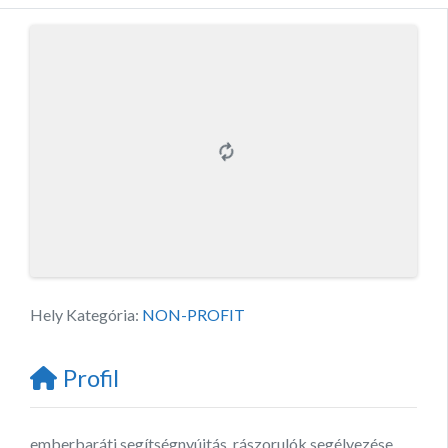
Hely Kategória:
NON-PROFIT
Profil
emberbaráti segítségnyújtás, rászorulók segélyezése,