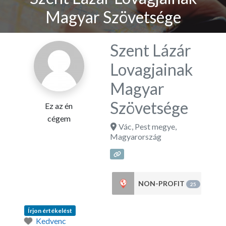
Magyar Szövetsége
Szent Lázár
Lovagjainak
Magyar
Szövetsége
Ez az én
cégem
Vác
,
Pest megye
,
Magyarország
NON-PROFIT
25
Írjon értékelést
Kedvenc