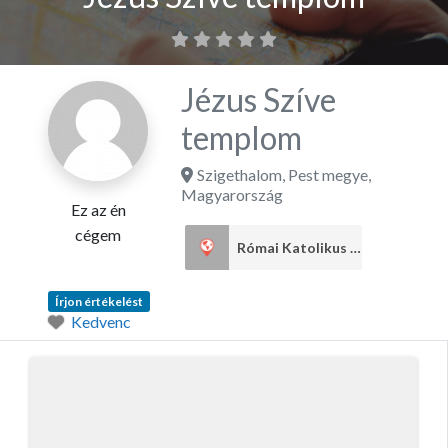
Jézus Szíve
templom
Szigethalom
,
Pest megye
,
Magyarország
Ez az én
cégem
Római Katolikus egyház
1
Írjon értékelést
Kedvenc