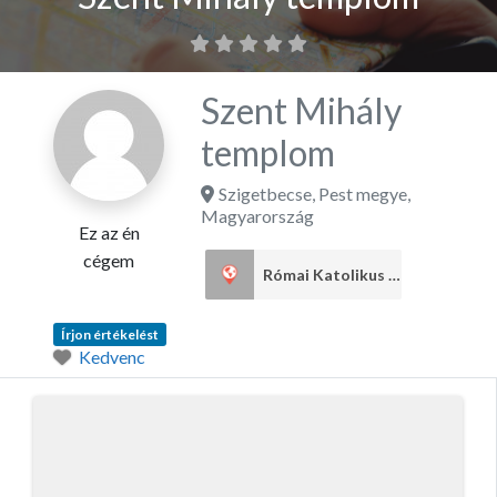
Szent Mihály
templom
Szigetbecse
,
Pest megye
,
Magyarország
Ez az én
cégem
Római Katolikus egyház
1
Írjon értékelést
Kedvenc