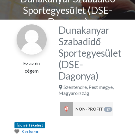
Sportegyesület (DSE-
Dagonya)
Dunakanyar
Szabadidő
Sportegyesület
(DSE-
Ez az én
cégem
Dagonya)
Szentendre
,
Pest megye
,
Magyarország
NON-PROFIT
17
Írjon értékelést
Kedvenc