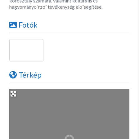
korosztály számára, valamint kulturális és
hagyományo˝rzo˝ tevékenység elo˝segítése.
Fotók
Térkép