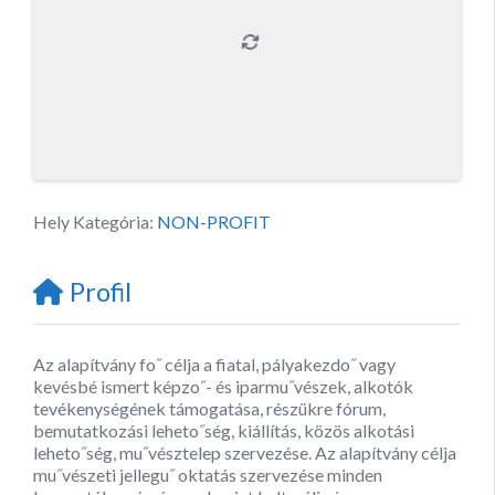
Hely Kategória:
NON-PROFIT
Profil
Az alapítvány fo˝ célja a fiatal, pályakezdo˝ vagy
kevésbé ismert képzo˝- és iparmu˝vészek, alkotók
tevékenységének támogatása, részükre fórum,
bemutatkozási leheto˝ség, kiállítás, közös alkotási
leheto˝ség, mu˝vésztelep szervezése. Az alapítvány célja
mu˝vészeti jellegu˝ oktatás szervezése minden