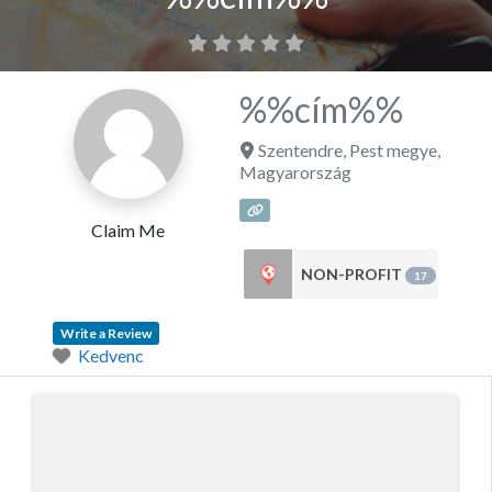
%%cím%%
Szentendre
,
Pest megye
,
Magyarország
Claim Me
NON-PROFIT
17
Write a Review
Kedvenc