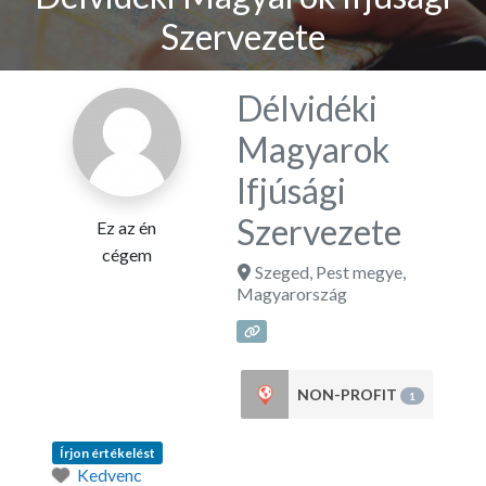
Szervezete
Délvidéki
Magyarok
Ifjúsági
Szervezete
Ez az én
cégem
Szeged
,
Pest megye
,
Magyarország
NON-PROFIT
1
Írjon értékelést
Kedvenc