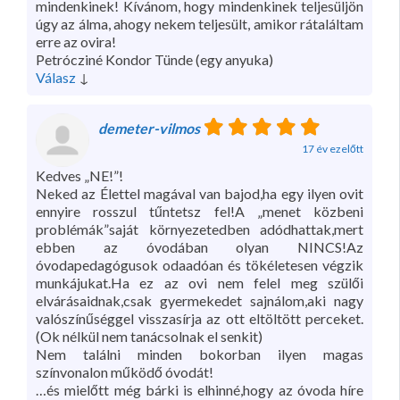
mindenkinek! Kívánom, hogy mindenkinek teljesüljön
úgy az álma, ahogy nekem teljesült, amikor rátaláltam
erre az ovira!
Petrócziné Kondor Tünde (egy anyuka)
Válasz
↓
demeter-vilmos
17 év ezelőtt
Kedves „NE!”!
Neked az Élettel magával van bajod,ha egy ilyen ovit
ennyire rosszul tűntetsz fel!A „menet közbeni
problémák”saját környezetedben adódhattak,mert
ebben az óvodában olyan NINCS!Az
óvodapedagógusok odaadóan és tökéletesen végzik
munkájukat.Ha ez az ovi nem felel meg szülői
elvárásaidnak,csak gyermekedet sajnálom,aki nagy
valószínűséggel visszasírja az ott eltöltött perceket.
(Ok nélkül nem tanácsolnak el senkit)
Nem találni minden bokorban ilyen magas
színvonalon működő óvodát!
…és mielőtt még bárki is elhinné,hogy az óvoda híre