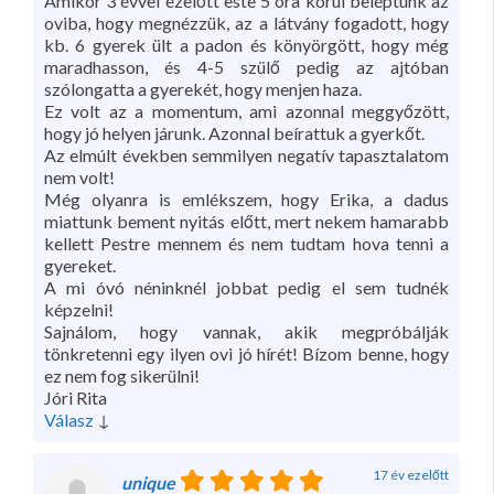
Amikor 3 évvel ezelőtt este 5 óra körül beléptünk az
oviba, hogy megnézzük, az a látvány fogadott, hogy
kb. 6 gyerek ült a padon és könyörgött, hogy még
maradhasson, és 4-5 szülő pedig az ajtóban
szólongatta a gyerekét, hogy menjen haza.
Ez volt az a momentum, ami azonnal meggyőzött,
hogy jó helyen járunk. Azonnal beírattuk a gyerkőt.
Az elmúlt években semmilyen negatív tapasztalatom
nem volt!
Még olyanra is emlékszem, hogy Erika, a dadus
miattunk bement nyitás előtt, mert nekem hamarabb
kellett Pestre mennem és nem tudtam hova tenni a
gyereket.
A mi óvó néninknél jobbat pedig el sem tudnék
képzelni!
Sajnálom, hogy vannak, akik megpróbálják
tönkretenni egy ilyen ovi jó hírét! Bízom benne, hogy
ez nem fog sikerülni!
Jóri Rita
Válasz
↓
17 év ezelőtt
unique