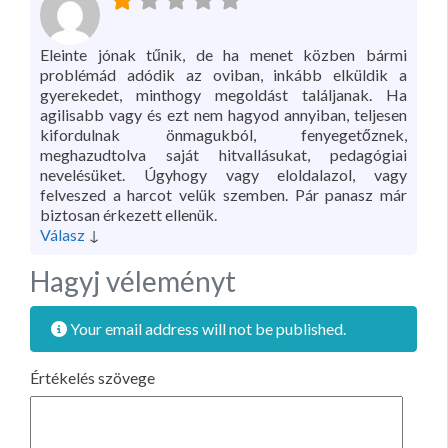
Eleinte jónak tűnik, de ha menet közben bármi
problémád adódik az oviban, inkább elküldik a
gyerekedet, minthogy megoldást találjanak. Ha
agilisabb vagy és ezt nem hagyod annyiban, teljesen
kifordulnak önmagukból, fenyegetőznek,
meghazudtolva saját hitvallásukat, pedagógiai
nevelésüket. Úgyhogy vagy eloldalazol, vagy
felveszed a harcot velük szemben. Pár panasz már
biztosan érkezett ellenük.
Válasz
↓
Hagyj véleményt
Your email address will not be published.
Értékelés szövege