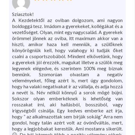
Sziasztok!
A Kezdetektől az oviban dolgozom, ami nagyon
boldoggá tesz. Imádom a gyerekeket, kollégákat és a
vezetőséget. Olyan, mint egy nagycsalád. A gyerekek
örömmel jönnek az oviba, itt maximum akkor van a
hiszti, amikor haza kell menniük, a szülőknek
könyörögniük kell, hogy valahogy ki tudják őket
csalni a csoportszobából. Mindent elkövetünk, hogy
a gyerekek jól érezzék, magukat illetve a szülök meg
legyenek elégedve, és szerintem 100% meg bíznak
bennünk. Szomorúan olvastam a negatív
véleményeket, főleg azért is, mert úgy gondolom,
hogy ha valaki negatívakat ír az vállalja, és adja hozzá
a nevét is. Név nélkül könnyű a sorok mögé bújni.
Sokszor olyan emberkéknek is lehetőség van
rosszakat írni, aki hallásból, bosszúból, vagy
irigységből csinálja. Egy kedves emberke azt írja,
hogy ” az alkalmazottak sem bírják sokáig” Arra nem
gondol, hogy talán azért volt az óvónőváltás, mert,
hogy a legjobbakat kerestük. Ami mostanra sikerült.
🙂 De hál istennek több a pozitív vélemény rólunk.