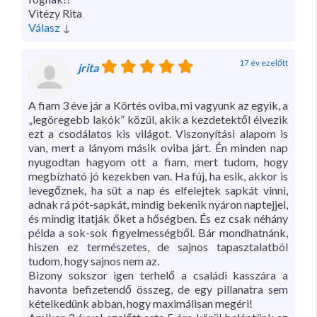
Vitézy Rita
Válasz
↓
17 év ezelőtt
jrita
A fiam 3 éve jár a Körtés oviba, mi vagyunk az egyik, a
„legöregebb lakók” közül, akik a kezdetektől élvezik
ezt a csodálatos kis világot. Viszonyítási alapom is
van, mert a lányom másik oviba járt. Én minden nap
nyugodtan hagyom ott a fiam, mert tudom, hogy
megbízható jó kezekben van. Ha fúj, ha esik, akkor is
levegőznek, ha süt a nap és elfelejtek sapkát vinni,
adnak rá pót-sapkát, mindig bekenik nyáron naptejjel,
és mindig itatják őket a hőségben. És ez csak néhány
példa a sok-sok figyelmességből. Bár mondhatnánk,
hiszen ez természetes, de sajnos tapasztalatból
tudom, hogy sajnos nem az.
Bizony sokszor igen terhelő a családi kasszára a
havonta befizetendő összeg, de egy pillanatra sem
kételkedünk abban, hogy maximálisan megéri!