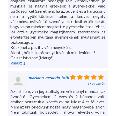
dolgozó elhivatott pedagógusok kiemelkedően jó
munkája, és nagyra értékelik a gyerekekkel való
törődésünket.Szeretném, ha az advent és a karácsony
nem a gyűlölködéssel telne a kedves negatv
véleményt nyilvánító személynek (kicsit értékelje át,
hogy vajon mindent megtett-e gyermeke érdekében,
jól érzi-e gyermeke magát)hanem szeretetben és
egyetértésben nyújtana gyermekének nyugalmat és
biztonságot.
Köszönet a pozitív véleményekért.
Áldott, békés karácsonyt kívánok mindenkinek!
Geiszt Istvánné (Margó)
Válasz
↓
mariann-melinda-toth
17 év ezelőtt
Azt hiszem, van jogosultságom véleményt mondani az
óvodáról. Gyermekem 2 éves és 2 hónapos volt,
amikor beírattuk a Körtés oviba. Most 4 és fél éves.
Nem az úri jókedvünk hozta, hogy magánoviba járjon.
Nem találtunk bölcsödét , ahová felvették volna.