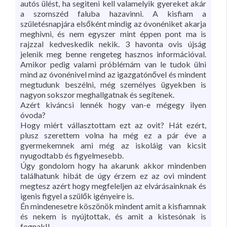
autós ülést, ha segiteni kell valamelyik gyereket akár
a szomszéd faluba hazavinni. A kisfiam a
születésnapjára elsőként mindig az óvonéniket akarja
meghivni, és nem egyszer mint éppen pont ma is
rajzzal kedveskedik nekik. 3 havonta ovis újság
jelenik meg benne rengeteg hasznos információval.
Amikor pedig valami próblémám van le tudok ülni
mind az óvonénivel mind az igazgatónővel és mindent
megtudunk beszélni, még személyes ügyekben is
nagyon sokszor meghallgatnak és segítenek.
Azért kiváncsi lennék hogy van-e mégegy ilyen
óvoda?
Hogy miért vállasztottam ezt az ovit? Hát ezért,
plusz szerettem volna ha még ez a pár éve a
gyermekemnek ami még az iskoláig van kicsit
nyugodtabb és figyelmesebb.
Úgy gondolom hogy ha akarunk akkor mindenben
találhatunk hibát de úgy érzem ez az ovi mindent
megtesz azért hogy megfeleljen az elvárásainknak és
igenis figyel a szülők igényeire is.
Én mindenesetre köszönök mindent amit a kisfiamnak
és nekem is nyújtottak, és amit a kistesónak is
fognak!!