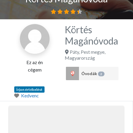
Körtés
Magánóvoda
Páty
,
Pest megye
,
Magyarország
Ez az én
cégem
Óvodák
2
Írjon értékelést
Kedvenc