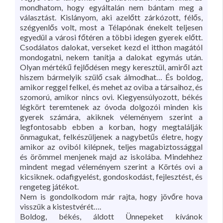
mondhatom, hogy egyáltalán nem bántam meg a
választást. Kislányom, aki azelőtt zárkózott, félős,
szégyenlős volt, most a Télapónak énekelt teljesen
egyedül a városi főtéren a többi idegen gyerek előtt.
Csodálatos dalokat, verseket kezd el itthon magától
mondogatni, nekem tanítja a dalokat egymás után.
Olyan mértékű fejlődésen megy keresztül, amiről azt
hiszem bármelyik szülő csak álmodhat… És boldog,
amikor reggel felkel, és mehet az oviba a társaihoz, és
szomorú, amikor nincs ovi. Kiegyensúlyozott, békés
légkört teremtenek az óvoda dolgozói minden kis
gyerek számára, akiknek véleményem szerint a
legfontosabb ebben a korban, hogy megtalálják
önmagukat, felkészüljenek a nagybetűs életre, hogy
amikor az oviból kilépnek, teljes magabiztossággal
és örömmel menjenek majd az iskolába. Mindehhez
mindent megad véleményem szerint a Körtés ovi a
kicsiknek. odafigyelést, gondoskodást, fejlesztést, és
rengeteg játékot.
Nem is gondolkodom már rajta, hogy jövőre hova
visszük a kistestvérét….
Boldog, békés, áldott Ünnepeket kívánok