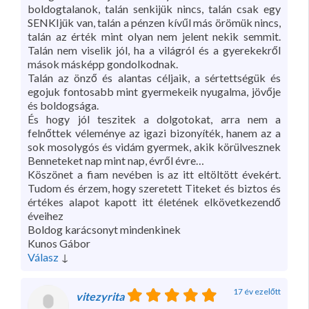
boldogtalanok, talán senkijük nincs, talán csak egy
SENKIjük van, talán a pénzen kívűl más örömük nincs,
talán az érték mint olyan nem jelent nekik semmit.
Talán nem viselik jól, ha a világról és a gyerekekről
mások másképp gondolkodnak.
Talán az önző és alantas céljaik, a sértettségük és
egojuk fontosabb mint gyermekeik nyugalma, jövője
és boldogsága.
És hogy jól teszitek a dolgotokat, arra nem a
felnőttek véleménye az igazi bizonyíték, hanem az a
sok mosolygós és vidám gyermek, akik körülvesznek
Benneteket nap mint nap, évről évre…
Köszönet a fiam nevében is az itt eltöltött évekért.
Tudom és érzem, hogy szeretett Titeket és biztos és
értékes alapot kapott itt életének elkövetkezendő
éveihez
Boldog karácsonyt mindenkinek
Kunos Gábor
Válasz
↓
17 év ezelőtt
vitezyrita