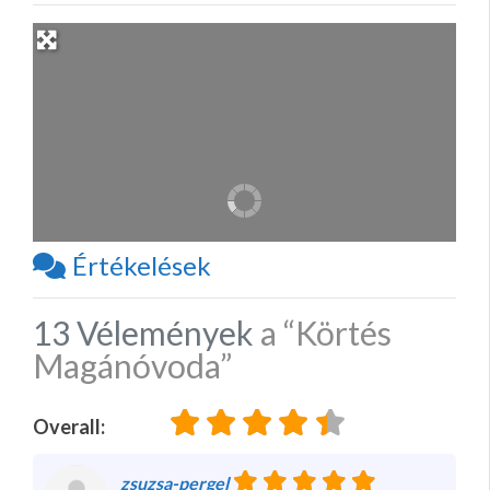
Értékelések
13 Vélemények
a
“Körtés
Magánóvoda”
Overall:
zsuzsa-pergel