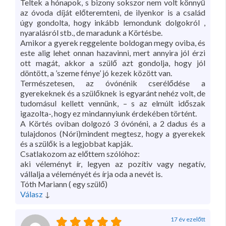
Teltek a hónapok, s bizony sokszor nem volt könnyű
az óvoda díját előteremteni, de ilyenkor is a család
úgy gondolta, hogy inkább lemondunk dolgokról ,
nyaralásról stb., de maradunk a Körtésbe.
Amikor a gyerek reggelente boldogan megy oviba, és
este alig lehet onnan hazavinni, mert annyira jól érzi
ott magát, akkor a szülő azt gondolja, hogy jól
döntött, a ’szeme fénye’ jó kezek között van.
Természetesen, az óvónénik cserélődése a
gyerekeknek és a szülőknek is egyaránt nehéz volt, de
tudomásul kellett vennünk, – s az elmúlt időszak
igazolta-, hogy ez mindannyiunk érdekében történt.
A Körtés oviban dolgozó 3 óvónéni, a 2 dadus és a
tulajdonos (Nóri)mindent megtesz, hogy a gyerekek
és a szülők is a legjobbat kapják.
Csatlakozom az előttem szólóhoz:
aki véleményt ír, legyen az pozítiv vagy negatív,
vállalja a véleményét és írja oda a nevét is.
Tóth Mariann ( egy szülő)
Válasz
↓
17 év ezelőtt