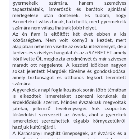
gyermekeik számára, hanem személyes
tapasztalataik, ismerősők és barátok ajánlásai
mérlegelése után döntenek. És tudom, hogy
Benneteket választanak, ha tehetik, mert gyermekeik
számára nem választhatnak jobb helyet.
Az én fiam is eltöltött két évet ebben a kis
közösségben. Nem volt könnyű a kezdet, mert
alapjában nehezen viselte az óvoda intézményét, de a
kedves és szívélyes hangulat és az a SZERETET amely
körülvette Őt, meghozta eredményét és már szívesen
maradt ott reggelente. A kezdeti időkben nagyon
sokat jelentett Margóék türelme és gondoskodása,
amely biztonságot és otthonos légkört teremtett
számára.
A gyerekek a napi foglalkozások során több témában
is elkezdtek ismereteket szerezni koruknak és
érdeklődésük szerint. Minden évszaknak megvoltak
játékai, jellemző tevékenységei. Sok csoportos
kirándulást szervezett az óvoda, ahol a gyerekek
ismereteket szerezhettek tágabb környezetükről,
hazájuk kultúrájáról.
A Karácsonyi meghitt ünnepségek, az évzárók és a