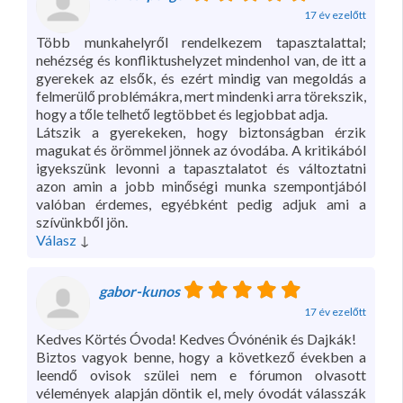
17 év ezelőtt
Több munkahelyről rendelkezem tapasztalattal;
nehézség és konfliktushelyzet mindenhol van, de itt a
gyerekek az elsők, és ezért mindig van megoldás a
felmerülő problémákra, mert mindenki arra törekszik,
hogy a tőle telhető legtöbbet és legjobbat adja.
Látszik a gyerekeken, hogy biztonságban érzik
magukat és örömmel jönnek az óvodába. A kritikából
igyekszünk levonni a tapasztalatot és változtatni
azon amin a jobb minőségi munka szempontjából
valóban érdemes, egyébként pedig adjuk ami a
szívünkből jön.
Válasz
↓
gabor-kunos
17 év ezelőtt
Kedves Körtés Óvoda! Kedves Óvónénik és Dajkák!
Biztos vagyok benne, hogy a következő években a
leendő ovisok szülei nem e fórumon olvasott
vélemények alapján döntik el, mely óvodát válasszák