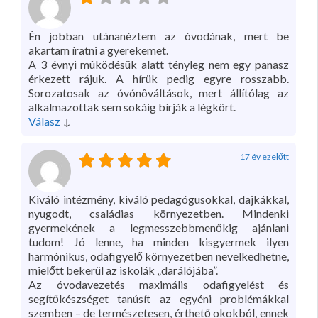
Én jobban utánanéztem az óvodának, mert be
akartam íratni a gyerekemet.
A 3 évnyi mûködésük alatt tényleg nem egy panasz
érkezett rájuk. A hírük pedig egyre rosszabb.
Sorozatosak az óvónôváltások, mert állítólag az
alkalmazottak sem sokáig bírják a légkört.
Válasz
↓
17 év ezelőtt
Kiváló intézmény, kiváló pedagógusokkal, dajkákkal,
nyugodt, családias környezetben. Mindenki
gyermekének a legmesszebbmenőkig ajánlani
tudom! Jó lenne, ha minden kisgyermek ilyen
harmónikus, odafigyelő környezetben nevelkedhetne,
mielőtt bekerül az iskolák „darálójába”.
Az óvodavezetés maximális odafigyelést és
segítőkészséget tanúsít az egyéni problémákkal
szemben – de természetesen, érthető okokból, ennek