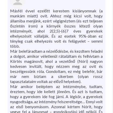
Másfél évvel ezelőtt kerestem kislányomnak (a
munkám miatt) ovit. Ahhoz még kicsi volt, hogy
államiba menjünk, ezért végignéztem (és ezt teljesen
őszintén írom) a környék összes létező olyan
intézményét, ahol 2(2,5)-(6)7 éves gyerekek
elhelyezését vállalják. És az esetek 95%-ában ez
tényleg csak elhelyezés volt és felügyelet – semmi
több.
Már belefáradtam a nézelődésbe, és kezdtem feladni
a dolgot, amikor véletlenül rátaláltam és felhívtam a
Körtés magánovit, ahol a vezetőnő (Nóri) nagyon
kedvesen invitált, hogy nézzem meg az ovit és
beszélgessünk róla. Gondoltam, ez még belefér, bár
már nem bíztam a sikerben (olyan rossz
tapasztalataim voltak az előző helyeken).
Már amikor beléptem az intézménybe, tudtam,
éreztem, hogy ide kellett jönnöm. És azt is tudtam,
hogy a gyerekem ide fog járni. A légkör, a gyerekek
nyugodtsága, az intézmény felszereltsége… Ennyi volt
az első benyomásom. Azonnal kértem Nórit, hogy
vegye fel a lányomat – gondolkodási idő nélkül. És