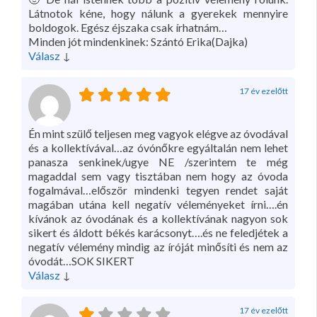
Látnotok kéne, hogy nálunk a gyerekek mennyire
boldogok. Egész éjszaka csak írhatnám…
Minden jót mindenkinek: Szántó Erika(Dajka)
Válasz
↓
17 év ezelőtt
Én mint szülő teljesen meg vagyok elégve az óvodával
és a kollektívával…az óvónőkre egyáltalán nem lehet
panasza senkinek/ugye NE /szerintem te még
magaddal sem vagy tisztában nem hogy az óvoda
fogalmával…először mindenki tegyen rendet saját
magában utána kell negatív véleményeket írni….én
kívánok az óvodának és a kollektívának nagyon sok
sikert és áldott békés karácsonyt….és ne feledjétek a
negatív vélemény mindig az íróját minősíti és nem az
óvodát…SOK SIKERT
Válasz
↓
17 év ezelőtt