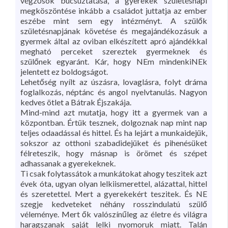
végzősök búcsúztatása, a gyerekek születésnapi
megköszöntése inkább a családot juttatja az ember
eszébe mint sem egy intézményt. A szülők
születésnapjának követése és megajándékozásuk a
gyermek által az oviban elkészített apró ajándékkal
megható perceket szereztek gyermeknek és
szülőnek egyaránt. Kár, hogy NEm mindenkiNEk
jelentett ez boldogságot.
Lehetőség nyílt az úszásra, lovaglásra, folyt dráma
foglalkozás, néptánc és angol nyelvtanulás. Nagyon
kedves ötlet a Bátrak Éjszakája.
Mind-mind azt mutatja, hogy itt a gyermek van a
központban. Értük tesznek, dolgoznak nap mint nap
teljes odaadással és hittel. És ha lejárt a munkaidejük,
sokszor az otthoni szabadidejüket és pihenésüket
félreteszik, hogy másnap is örömet és szépet
adhassanak a gyerekeknek.
Ti csak folytassátok a munkátokat ahogy teszitek azt
évek óta, ugyan olyan lelkiismerettel, alázattal, hittel
és szeretettel. Mert a gyerekekért teszitek. És NE
szegje kedveteket néhány rosszindulatú szülő
véleménye. Mert ők valószínűleg az életre és világra
haragszanak saját lelki nyomoruk miatt. Talán