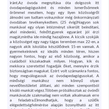
iránt.Az óvoda megnyitása óta dolgozok itt
óvodapedagógusként és minden ismerősömnek
örömmel mesélem, hogy egy ilyen közösségről
álmodni sen tudtam volna,mikor még önkormányzati
óvodában tevékenykedtem. (25 évig)Nagyon sok
munkával egy olyan intézményt sikerült beindítani,
ahol mindenki, felnőtt,gyerek egyaránt jól érzi
magát,mintha ide mindig hazajönne. A kicsik szokják
a közösséget egy nagy tágas teremben max 22-en, a
nagyok akik iskolába készülődnek 15-en vannak. A
gyermekeinknek ez ideális minden téren, hiszen
nagyon fontos, hogy az első közösség, amikor a
családból kiszakadnak milyen. Hogyan, kik és
mekkora szeretettel fogadják őket, mennyire érzik
biztonságban magukat. Ezért volt számunkra fontos,
hogy megválogassuk az óvodapedagógusokat. A
minőségi munkához nem könnyű olyan
nevelőtestületet állítani, aki minden szempontból
kiváló munkát végez.Többen próbálkoztak az óvónői
munkával,de szakmailag nem voltak alkalmasak erre
a feladatra.Elmondhatjuk, hogy a szülők
elégedettségfelmérése alapján bzonyítható az itt