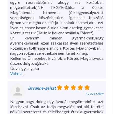
egyre rosszabb(mint ahogy azt korábban
megemlítették)NE TEGYE(!),hisz a Körtés
Magánóvoda hírneve-a jó,kiegyensúlyozott
vezetőségnek köszönhetően- igencsak felszálló
ágban van,mégha ez szúrja is sokak szemét,akik ezt
ilyen és ehhez hasonló oldalakon esetleg gyerekesen
közzé is teszik.(Talán le kellene szállni a Földre!)
Én kívánom minden gyermeknek,hogy
gyermekéveinek ezen szakaszát ilyen szeretetteljes
közegben tölthesse el,mint a Körtés Magánoviban…
nagyon sokan szeretnék,de nem tehetik meg.
Kellemes Ünnepeket kívánok a Körtés Magánóvoda
összes dolgozójának!
Üdv: egy anyuka
Válasz
↓
istvanne-geiszt
17 év ezelőtt
Nagyon nagy dolog egy óvodát megálmodni és azt
létrehozni. Csak az tudja megvalósítani aki feltétel
nélküli szeretetet és felelősséget érez a gyermekek