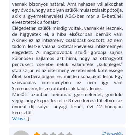
vannak bizonyos határai. Arra nehezen vállalkozhat
egy óvoda, hogy az olyan szülők mulasztásait pótolja,
akik a gyermeknevelési ABC-ben már a B-betűnél
elveszítették a fonalat!
Elégedetlen szülők mindig voltak, vannak és lesznek,
de higgyétek el, a hiba elsősorban bennük van!
Akinek ez az intézmény csalódást okozott, az nem
tudom lesz-e valaha oktatási-nevelési intézménnyel
elégedett. A magánóvodák szülői gárdája sajnos
különösen hajlamos azt hinni, hogy az otthagyott
pénzükért cserébe nekik valamiféle „különleges”
státusz jár, és az intézmény vezetésének kötelessége
őket körberajongani és minden sóhajukat lesni. Egy
színvonalas intézményben ez nem így van!
Szerencsére, hiszen abból csak káosz lenne..
Mielőtt azonban beíratnád gyermekedet, gondold
végig, hogy képes leszel-e 3 éven keresztül elbírni az
óvodai díj súlyos anyagi terhét, évi 12 hónapon
keresztül.
Válasz
↓
17 év ezelőtt