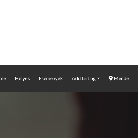
me
Helyek
Események
Add Listing
Mende