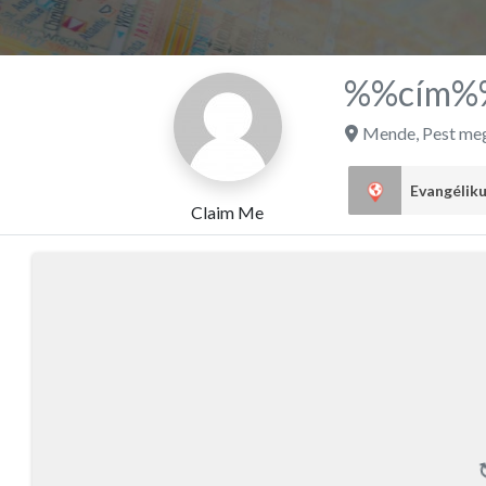
%%cím%
Mende
,
Pest me
Claim Me