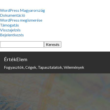
WordPress,
WordPress Magyarország
a
Dokumentáció
csodás
WordPress megismerése
Támogatás
Visszajelzés
Bejelentkezés
Keresés
ÉrtékElem
Fogyasztók, Cégek, Tapasztalatok, Vélemények