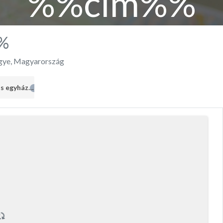
%%cím%%
%
gye
,
Magyarország
Evangélikus egyház
1