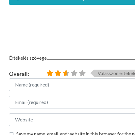
Értékelés szövege
Válasszon értékel
Overall:
Name
Email
Website
Save my name, email, and website in this browser for the 