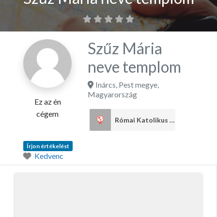
Szűz Mária
neve templom
Inárcs
,
Pest megye
,
Magyarország
Ez az én
cégem
Római Katolikus egyház
1
Írjon értékelést
Kedvenc