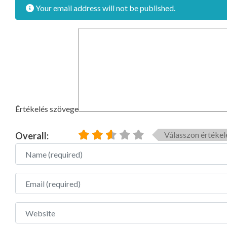
Your email address will not be published.
Értékelés szövege
Válasszon értékel
Overall:
Name
Email
Website