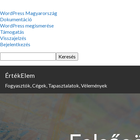
WordPress,
WordPress Magyarország
a
Dokumentáció
csodás
WordPress megismerése
Támogatás
Visszajelzés
Bejelentkezés
Keresés
ÉrtékElem
Fogyasztók, Cégek, Tapasztalatok, Vélemények