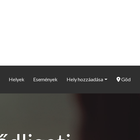
Helyek
Események
Hely hozzáadása
Göd