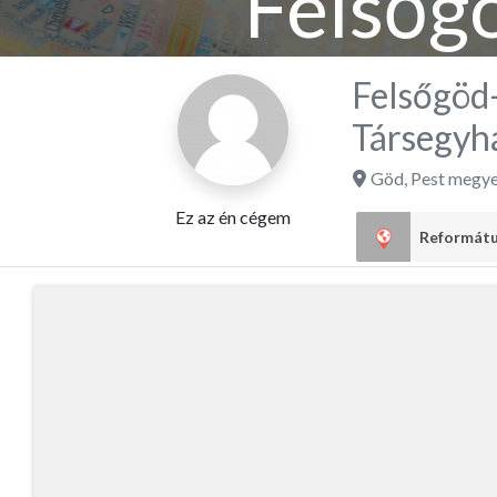
Felsőg
Társeg
Felsőgöd
Társegyh
Göd
,
Pest megy
Ez az én cégem