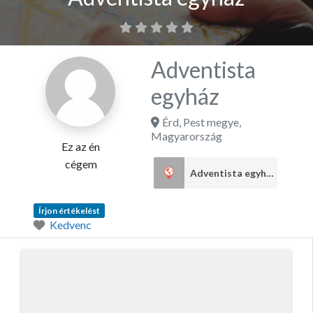
Adventista
egyház
Érd
,
Pest megye
,
Magyarország
Ez az én
cégem
Adventista egyház
1
Írjon értékelést
Kedvenc