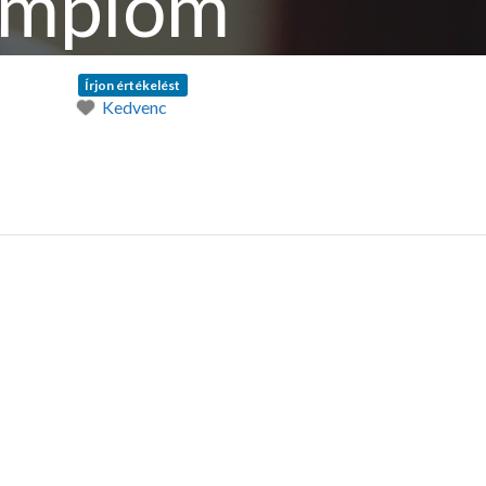
templom
Írjon értékelést
Kedvenc