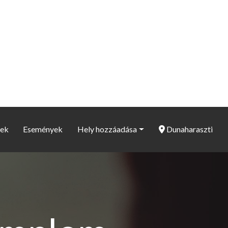
ek
Események
Hely hozzáadása
Dunaharaszti