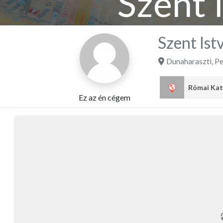
Szent 
Szent Ist
Dunaharaszti
,
Pe
Ez az én cégem