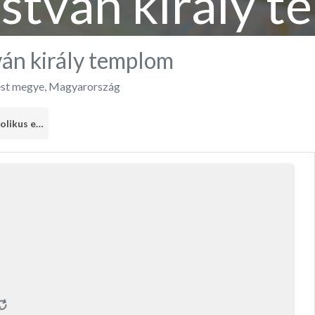
István király 
ván király templom
st megye
,
Magyarország
Római Katolikus egyház
3