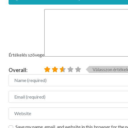
Értékelés szövege
Válasszon értékel
Overall:
Name
Email
Website
Save my name, email, and website in this browser for the 