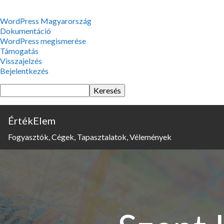
WordPress,
WordPress Magyarország
a
Dokumentáció
csodás
WordPress megismerése
Támogatás
Visszajelzés
Bejelentkezés
Keresés
ÉrtékElem
Fogyasztók, Cégek, Tapasztalatok, Vélemények