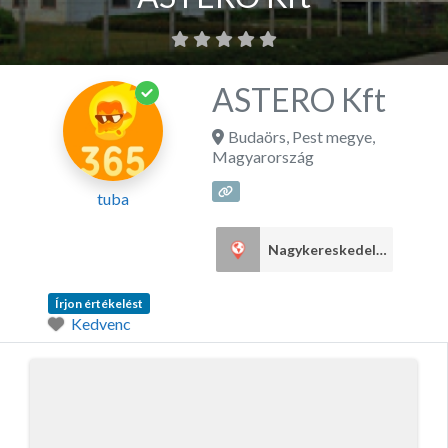
ASTERO Kft
Budaörs
,
Pest megye
,
Magyarország
tuba
Nagykereskedelem
2
Írjon értékelést
Kedvenc