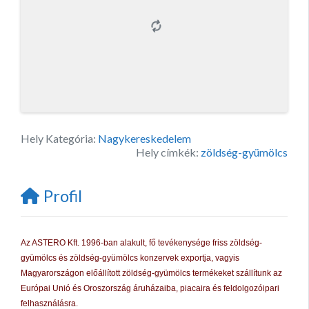
Hely Kategória:
Nagykereskedelem
Hely címkék:
zöldség-gyümölcs
Profil
Az ASTERO Kft. 1996-ban alakult, fő tevékenysége friss zöldség-
gyümölcs és zöldség-gyümölcs konzervek exportja, vagyis
Magyarországon előállított zöldség-gyümölcs termékeket szállítunk az
Európai Unió és Oroszország áruházaiba, piacaira és feldolgozóipari
felhasználásra.