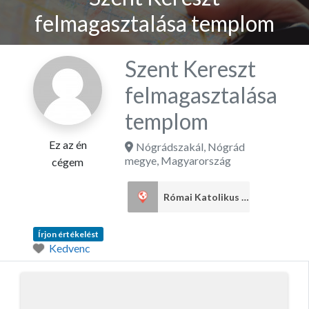
felmagasztalása templom
Szent Kereszt
felmagasztalása
templom
Ez az én
Nógrádszakál
,
Nógrád
megye
,
Magyarország
cégem
Római Katolikus egyház
1
Írjon értékelést
Kedvenc