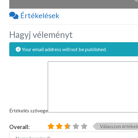
Értékelések
Hagyj véleményt
Your email address will not be published.
Értékelés szövege
Válasszon értékel
Overall:
Name