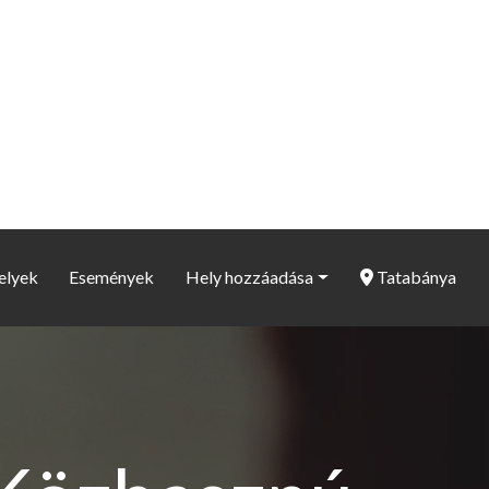
elyek
Események
Hely hozzáadása
Tatabánya