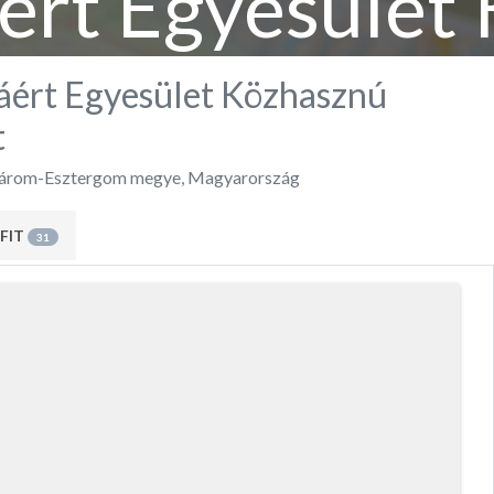
ért Egyesület
Szervezet
áért Egyesület Közhasznú
t
rom-Esztergom megye
,
Magyarország
FIT
31