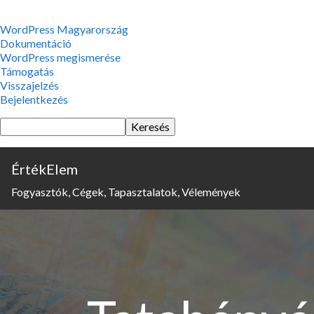
WordPress,
WordPress Magyarország
a
Dokumentáció
csodás
WordPress megismerése
Támogatás
Visszajelzés
Bejelentkezés
Keresés
ÉrtékElem
Fogyasztók, Cégek, Tapasztalatok, Vélemények