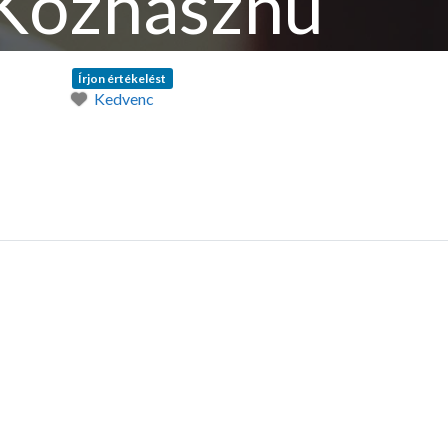
 Közhasznú
Írjon értékelést
Kedvenc