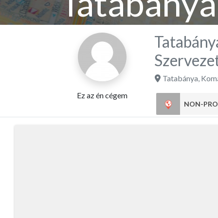
Tatabányá
Tatabány
Szerveze
Tatabánya
,
Komá
Ez az én cégem
NON-PRO