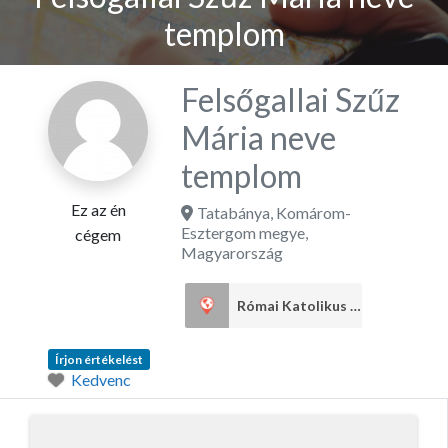
templom
Felsőgallai Szűz
Mária neve
templom
Ez az én
Tatabánya
,
Komárom-
Esztergom megye
,
cégem
Magyarország
Római Katolikus egyház
7
Írjon értékelést
Kedvenc