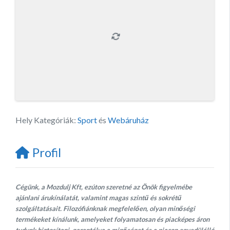
Hely Kategóriák:
Sport
és
Webáruház
Profil
Cégünk, a Mozdulj Kft, ezúton szeretné az Önök figyelmébe
ajánlani árukínálatát, valamint magas szintű és sokrétű
szolgáltatásait. Filozófiánknak megfelelően, olyan minőségi
termékeket kínálunk, amelyeket folyamatosan és piacképes áron
tudunk biztosítani, garantálva a minőséget és a piacon egyedülálló