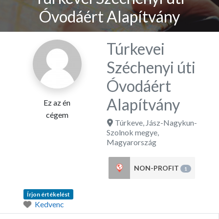
Óvodáért Alapítvány
Túrkevei
Széchenyi úti
Óvodáért
Alapítvány
Ez az én
cégem
Túrkeve
,
Jász-Nagykun-
Szolnok megye
,
Magyarország
NON-PROFIT
1
Írjon értékelést
Kedvenc