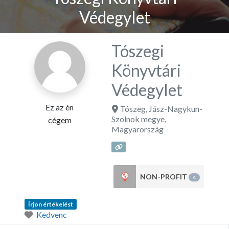
Védegylet
Tószegi
Könyvtári
Védegylet
Ez az én
Tószeg
,
Jász-Nagykun-
Szolnok megye
,
cégem
Magyarország
NON-PROFIT
4
Írjon értékelést
Kedvenc