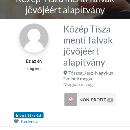
jövőjéért alapítvány
Közép Tisza
menti falvak
jövőjéért
alapítvány
Ez az én
cégem
Tószeg
,
Jász-Nagykun-
Szolnok megye
,
Magyarország
NON-PROFIT
4
Írjon értékelést
Kedvenc