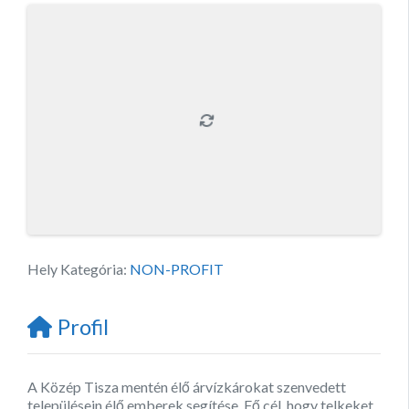
Hely Kategória:
NON-PROFIT
Profil
A Közép Tisza mentén élő árvízkárokat szenvedett
településein élő emberek segítése. Fő cél, hogy telkeket