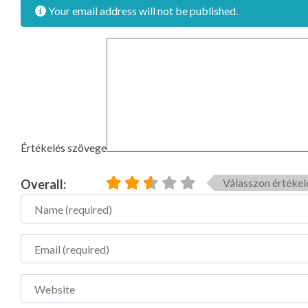
Your email address will not be published.
Értékelés szövege
Válasszon értékel
Overall:
Name
Email
Website