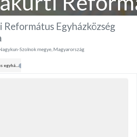
zakürti Reform
ázközség tem
ti Református Egyházközség
a
Nagykun-Szolnok megye
,
Magyarország
Református egyház
1