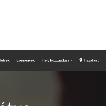
elyek
Események
Hely hozzáadása
Tiszakürt