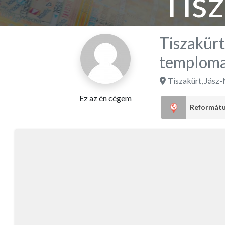
Tis
Egyh
Tiszakür
templom
Tiszakürt
,
Jász-
Ez az én cégem