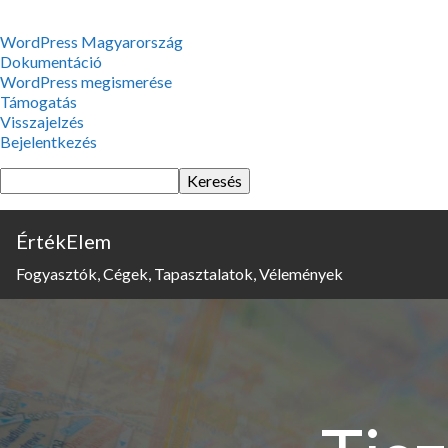
WordPress,
WordPress Magyarország
a
Dokumentáció
csodás
WordPress megismerése
Támogatás
Visszajelzés
Bejelentkezés
Keresés
ÉrtékElem
Fogyasztók, Cégek, Tapasztalatok, Vélemények