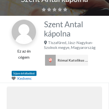
Szent Antal
kápolna
Tiszafüred
,
Jász-Nagykun-
Szolnok megye
,
Magyarország
Ez az én
cégem
Római Katolikus egyház
4
Írjon értékelést
Kedvenc