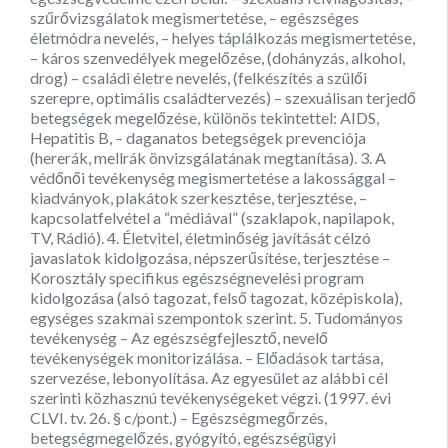
szűrővizsgálatok megismertetése, – egészséges
életmódra nevelés, – helyes táplálkozás megismertetése,
– káros szenvedélyek megelőzése, (dohányzás, alkohol,
drog) – családi életre nevelés, (felkészítés a szülői
szerepre, optimális családtervezés) – szexuálisan terjedő
betegségek megelőzése, különös tekintettel: AIDS,
Hepatitis B, – daganatos betegségek prevenciója
(hererák, mellrák önvizsgálatának megtanítása). 3. A
védőnői tevékenység megismertetése a lakossággal –
kiadványok, plakátok szerkesztése, terjesztése, –
kapcsolatfelvétel a “médiával” (szaklapok, napilapok,
TV, Rádió). 4. Életvitel, életminőség javítását célzó
javaslatok kidolgozása, népszerűsítése, terjesztése –
Korosztály specifikus egészségnevelési program
kidolgozása (alsó tagozat, felső tagozat, középiskola),
egységes szakmai szempontok szerint. 5. Tudományos
tevékenység – Az egészségfejlesztő, nevelő
tevékenységek monitorizálása. – Előadások tartása,
szervezése, lebonyolítása. Az egyesület az alábbi cél
szerinti közhasznú tevékenységeket végzi. (1997. évi
CLVI. tv. 26. § c/pont.) – Egészségmegőrzés,
betegségmegelőzés, gyógyító, egészségügyi