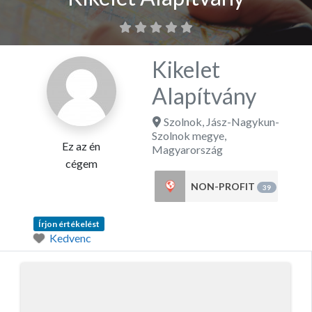
Kikelet
Alapítvány
Szolnok
,
Jász-Nagykun-
Szolnok megye
,
Ez az én
Magyarország
cégem
NON-PROFIT
39
Írjon értékelést
Kedvenc