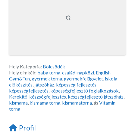
Hely Kategória:
Bölcsödék
Hely címkék:
baba torna
,
családi napközi
,
English
Gym&Fun
,
gyermek torna
,
gyermekfelügyelet
,
iskola
előkészítés
,
játszóház
,
képesség fejlesztés
,
képességfejlesztés
,
képességfejlesztő foglalkozások
,
Kerekítő
,
készségfejlesztés
,
készségfejlesztő játszóház
,
kismama
,
kismama torna
,
kismamatorna
, ás
Vitamin
torna
Profil