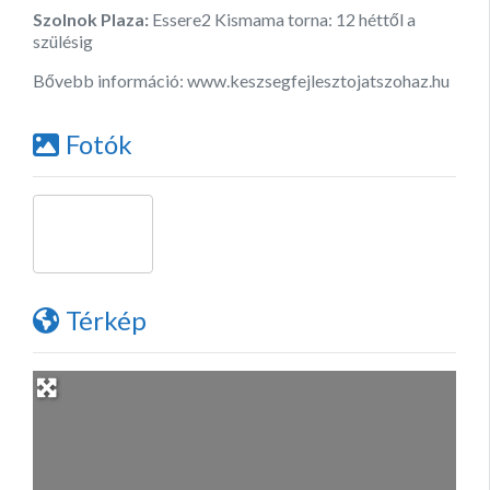
Szolnok Plaza:
Essere2 Kismama torna: 12 héttől a
szülésig
Bővebb információ: www.keszsegfejlesztojatszohaz.hu
Fotók
Térkép