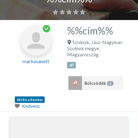
%%cím%%
Szolnok
,
Jász-Nagykun-
Szolnok megye
,
Magyarország
markusanett
Bölcsödék
1
Write a Review
Kedvenc