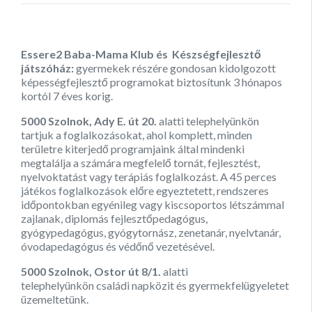
Essere2 Baba-Mama Klub és Készségfejlesztő
játszóház:
gyermekek részére gondosan kidolgozott
képességfejlesztő programokat biztosítunk 3 hónapos
kortól 7 éves korig.
5000 Szolnok, Ady E. út 20.
alatti telephelyünkön
tartjuk a foglalkozásokat, ahol komplett, minden
területre kiterjedő programjaink által mindenki
megtalálja a számára megfelelő tornát, fejlesztést,
nyelvoktatást vagy terápiás foglalkozást. A 45 perces
játékos foglalkozások előre egyeztetett, rendszeres
időpontokban egyénileg vagy kiscsoportos létszámmal
zajlanak, diplomás fejlesztőpedagógus,
gyógypedagógus, gyógytornász, zenetanár, nyelvtanár,
óvodapedagógus és védőnő vezetésével.
5000 Szolnok, Ostor út 8/1.
alatti
telephelyünkön családi napközit és gyermekfelügyeletet
üzemeltetünk.