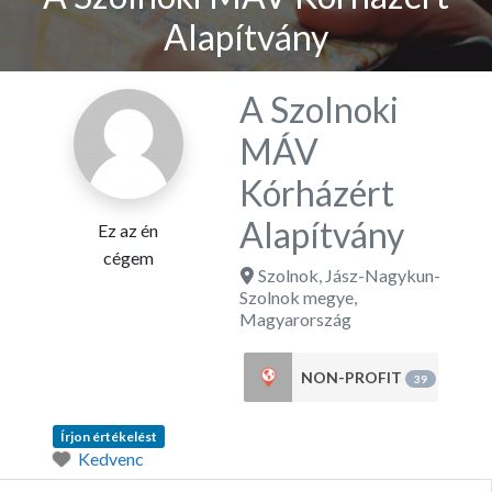
Alapítvány
A Szolnoki
MÁV
Kórházért
Alapítvány
Ez az én
cégem
Szolnok
,
Jász-Nagykun-
Szolnok megye
,
Magyarország
NON-PROFIT
39
Írjon értékelést
Kedvenc