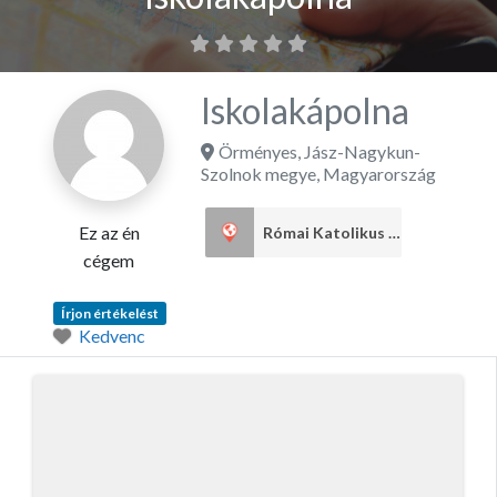
Iskolakápolna
Örményes
,
Jász-Nagykun-
Szolnok megye
,
Magyarország
Ez az én
Római Katolikus egyház
1
cégem
Írjon értékelést
Kedvenc