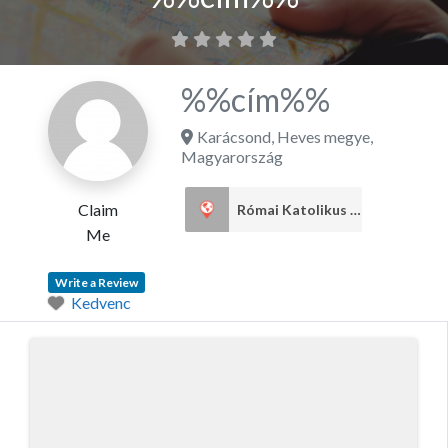
%%cím%%
Karácsond
,
Heves megye
,
Magyarország
Claim
Római Katolikus egyház
1
Me
Write a Review
Kedvenc