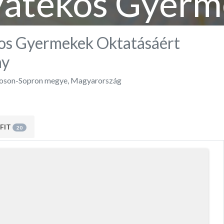
yatékos Gyerm
tásáért Alapí
os Gyermekek Oktatásáért
ny
son-Sopron megye
,
Magyarország
FIT
20