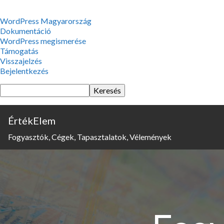
WordPress,
WordPress Magyarország
a
Dokumentáció
csodás
WordPress megismerése
Támogatás
Visszajelzés
Bejelentkezés
Keresés
ÉrtékElem
Fogyasztók, Cégek, Tapasztalatok, Vélemények