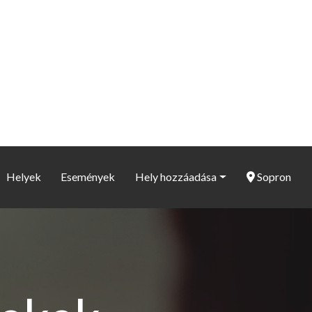
Helyek
Események
Hely hozzáadása
Sopron