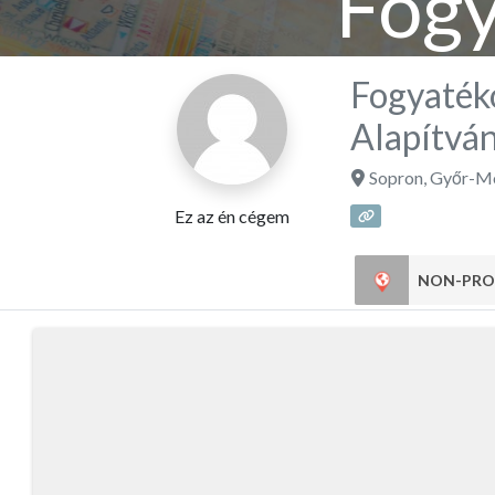
Fog
Okta
Fogyaték
Alapítvá
Sopron
,
Győr-Mo
Ez az én cégem
NON-PRO