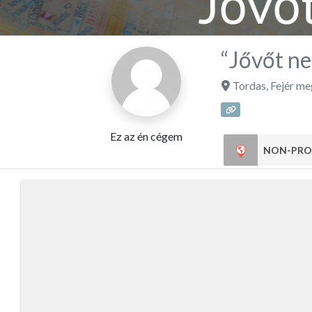
“Jővőt
“Jővőt ne
Tordas
,
Fejér me
Ez az én cégem
NON-PRO