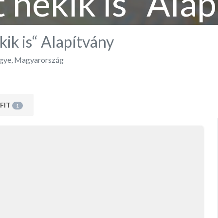
 nekik is“ Ala
kik is“ Alapítvány
gye
,
Magyarország
FIT
1