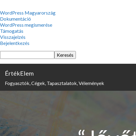
WordPress,
WordPress Magyarország
a
Dokumentáció
csodás
WordPress megismerése
Támogatás
Visszajelzés
Bejelentkezés
Keresés
ÉrtékElem
Fogyasztók, Cégek, Tapasztalatok, Vélemények