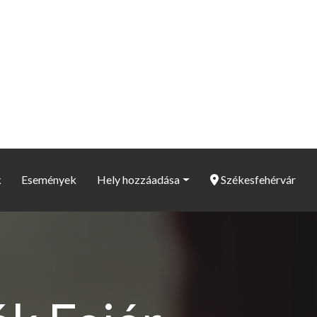
k
Események
Hely hozzáadása
Székesfehérvár