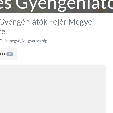
és Gyengénlátó
gyei Egyesül
 Gyengénlátók Fejér Megyei
te
Fejér megye
,
Magyarország
FIT
63