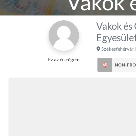
Vakok 
Me
Vakok és
Egyesüle
Székesfehérvár
,
Ez az én cégem
NON-PRO