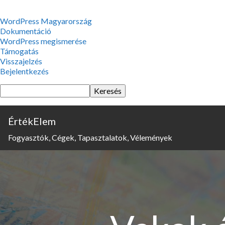
WordPress,
WordPress Magyarország
a
Dokumentáció
csodás
WordPress megismerése
Támogatás
Visszajelzés
Bejelentkezés
Keresés
ÉrtékElem
Fogyasztók, Cégek, Tapasztalatok, Vélemények