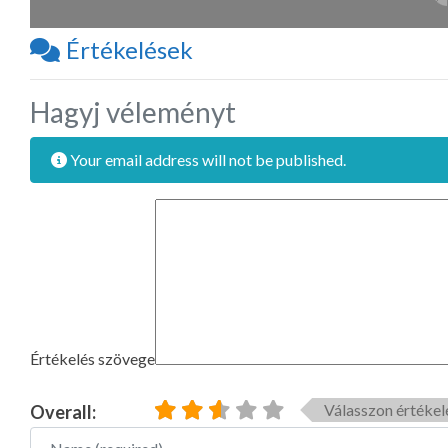
Értékelések
Hagyj véleményt
Your email address will not be published.
Értékelés szövege
Válasszon értékel
Overall:
Name