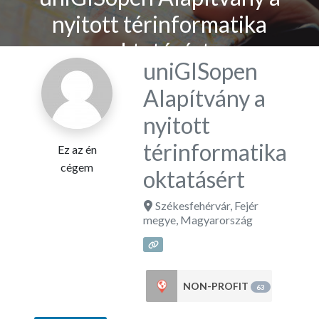
nyitott térinformatika
oktatásért
uniGISopen
Alapítvány a
nyitott
térinformatika
Ez az én
cégem
oktatásért
Székesfehérvár
,
Fejér
megye
,
Magyarország
NON-PROFIT
63