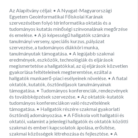
Az Alapítvány céljai: • A Nyugat-Magyarországi
Egyetem Geoinformatikai Főiskolai Karának
szervezésében folyó térinformatika oktatás és a
tudományos kutatás minőségi színvonalának megőrzése
és emelése. • A jó képességű hallgatók számára
tanulmányi verseny, speciális kurzus, pályázat
szervezése, a tudományos diákköri munka,
tanulmányutak támogatása. • A legújabb szakmai
eredmények, eszközök, technológiák és eljárások
megismertetése a hallgatókkal, az új eljárások közvetlen
gyakorlása feltételeinek megteremtése, ezáltal a
hallgatók munkaerő-piaci esélyeinek növelése. • A fiatal
oktatók, kutatók, ösztöndíjasok tanulmányainak
támogatása. • Tudományos konferenciák, rendezvények
és továbbképzések szervezése. • Az oktatók-kutatók
tudományos konferenciákon való részvételének
támogatása. • Hallgatók részére szakmai gyakorlati
ösztöndíj adományozása. • A Főiskola volt hallgatói és
oktatói, valamint a jelenlegi hallgatók és oktatók közötti
szakmai és emberi kapcsolatok ápolása, erősítése,
szakmai közösségek létrehozása és fejlesztése. • A