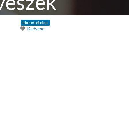
vészek
Írjon értékelést
Kedvenc