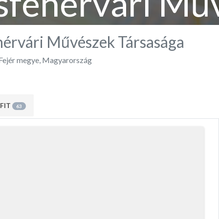
sfehérvári Mű
Társasága
hérvári Művészek Társasága
Fejér megye
,
Magyarország
FIT
63