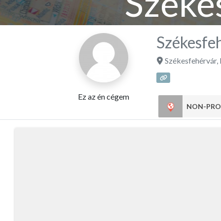
Széke
Székesfe
Székesfehérvár
,
Ez az én cégem
NON-PRO