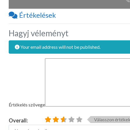
Értékelések
Hagyj véleményt
Your email address will not be published.
Értékelés szövege
Válasszon értékel
Overall:
Name