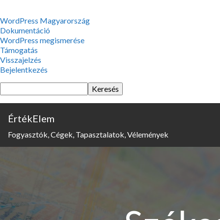
WordPress,
WordPress Magyarország
a
Dokumentáció
csodás
WordPress megismerése
Támogatás
Visszajelzés
Bejelentkezés
Keresés
ÉrtékElem
Fogyasztók, Cégek, Tapasztalatok, Vélemények