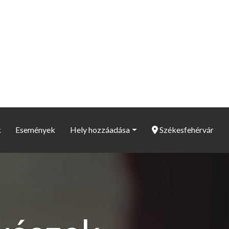
k
Események
Hely hozzáadása
Székesfehérvár